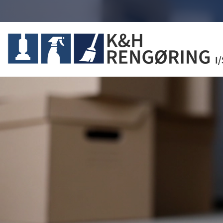
Gå
til
hovedindhold