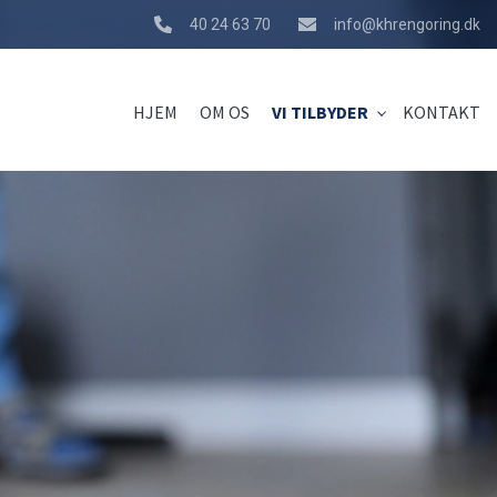
40 24 63 70
info@khrengoring.dk
HJEM
OM OS
VI TILBYDER
KONTAKT