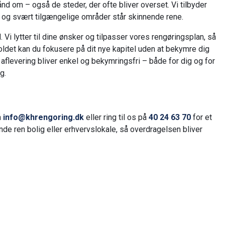
ånd om – også de steder, der ofte bliver overset. Vi tilbyder
er og svært tilgængelige områder står skinnende rene.
Vi lytter til dine ønsker og tilpasser vores rengøringsplan, så
ldet kan du fokusere på dit nye kapitel uden at bekymre dig
 aflevering bliver enkel og bekymringsfri – både for dig og for
g.
å
info@khrengoring.dk
eller ring til os på
40 24 63 70
for et
nde ren bolig eller erhvervslokale, så overdragelsen bliver