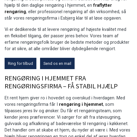
hjælp til den daglige rengøring i hjemmet, en
fraflytter
rengøring
, eller professionel rengøring af din virksomhed, så
står vores rengøringsfirma i Esbjerg klar til at løse opgaven.
Vi er dedikerede til at levere rengøring af højeste kvalitet med
en fleksibel tilgang, der passer jeres behov. Vores team af
erfarne rengøringsfolk bruger de bedste metoder og produkter
for at sikre, at alle områder bliver dybdegående rengjort.
Ring for tilbud
Send os en mail
RENGØRING I HJEMMET FRA
RENGØRINGSFIRMA – FÅ STABIL HJÆLP
Et rent hjem giver ro i hovedet og overskud i hverdagen. Med
vores rengøringsfirma får I
rengøring i hjemmet
, som
tilpasses jeres liv og ønsker. Du får et rengøringsteam, som
kender jeres præferencer. Vi sørger for alt fra støvsugning,
gulvvask og afkalkning af badeværelse til rengøring i køkkenet.
Det handler om at skabe et hjem, du nyder at være i. Med vores
hjælp bliver rengøringen en tryg og enkel del af jeres hverdag.