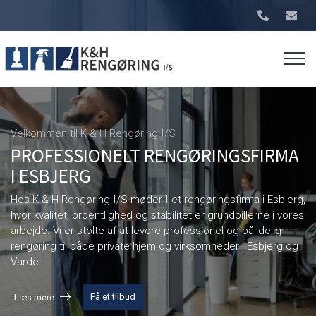
Gå
til
hovedindhold
Velkommen til K & H Rengøring I/S
PROFESSIONELT RENGØRINGSFIRMA
I ESBJERG
Hos K & H Rengøring I/S møder I et rengøringsfirma i Esbjerg,
hvor kvalitet, ordentlighed og stabilitet er grundpillerne i vores
arbejde. Vi er stolte af at levere professionel og pålidelig
rengøring til både private hjem og virksomheder i Esbjerg og
Varde.
Få et tilbud
Læs mere