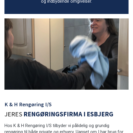
og indbydende omgivelser.
K & H Rengøring I/S
JERES
RENGØRINGSFIRMA I ESBJERG
Hos K & H Rengøring I/S tilbyder vi pålidelig og grundig
rengøring til både private og erhverv. Uanset om I har brug for