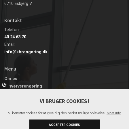
6710 Esbjerg V
Kontakt
Telefon:
40 24 63 70
Email:
info@khrengoring.dk
Menu
Om os
Erhvervsrengøring
Fraflytter Rengøring
VI BRUGER COOKIES!
Kontorrengøring
Privat rengøring
Vi benytter cookies for at give dig den bedst mulige oplevelse.
More info
Rengøring i banker og butikker
Kontakt
ACCEPTER COOKIES